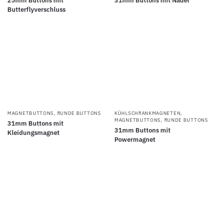
25mm Buttons mit
31mm Buttons mit Nadel
Butterflyverschluss
MAGNETBUTTONS
,
RUNDE BUTTONS
KÜHLSCHRANKMAGNETEN
,
MAGNETBUTTONS
,
RUNDE BUTTONS
31mm Buttons mit
31mm Buttons mit
Kleidungsmagnet
Powermagnet