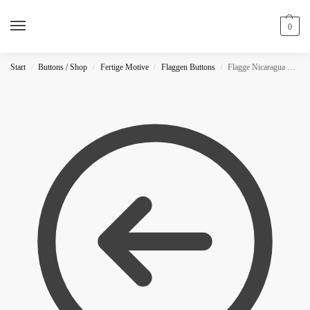
0
Start
Buttons / Shop
Fertige Motive
Flaggen Buttons
Flagge Nicaragua Button
/
/
/
/