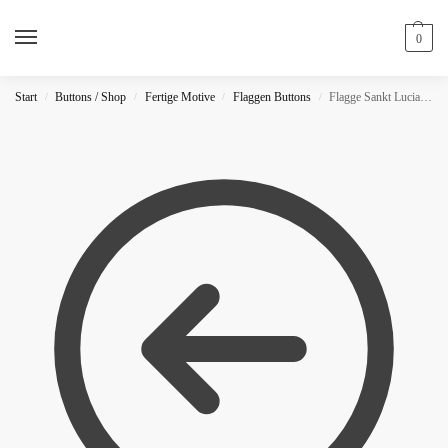
0
Start
Buttons / Shop
Fertige Motive
Flaggen Buttons
Flagge Sankt Lucia Button
/
/
/
/