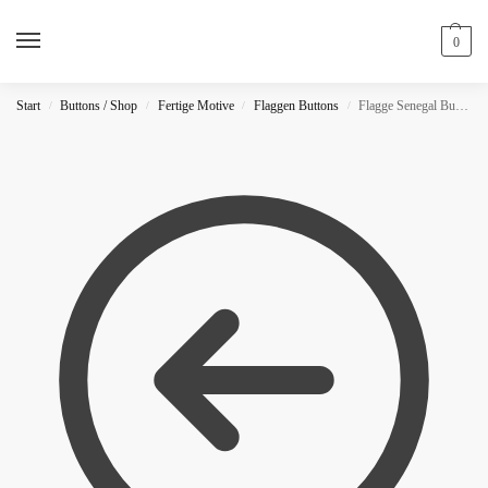
0
Start
Buttons / Shop
Fertige Motive
Flaggen Buttons
Flagge Senegal Button
/
/
/
/