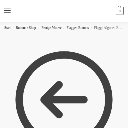
0
Start
Buttons / Shop
Fertige Motive
Flaggen Buttons
Flagge Algerien Button
/
/
/
/