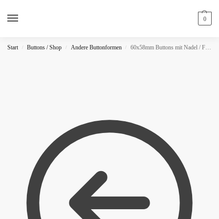
0
Start
Buttons / Shop
Andere Buttonformen
60x58mm Buttons mit Nadel / Fünfeckig
/
/
/