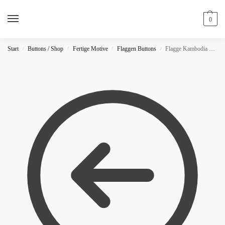
0
Start
Buttons / Shop
Fertige Motive
Flaggen Buttons
Flagge Kambodia Button
/
/
/
/