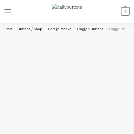
0
Start
Buttons / Shop
Fertige Motive
Flaggen Buttons
Flagge Republik Moldau Button
/
/
/
/