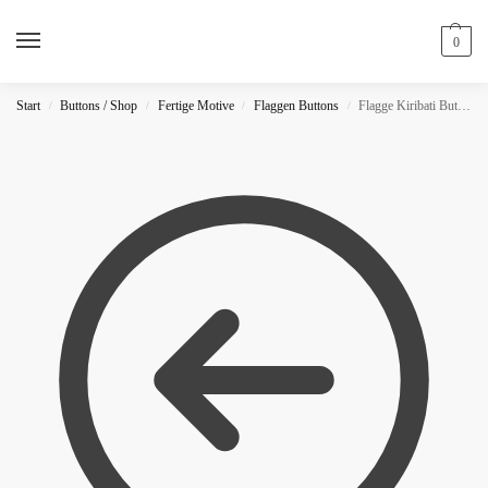
0
Start
Buttons / Shop
Fertige Motive
Flaggen Buttons
Flagge Kiribati Button
/
/
/
/