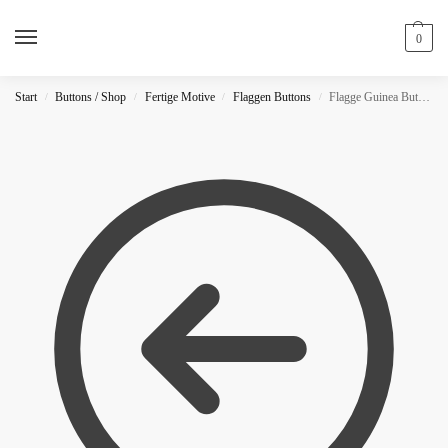
0
Start
Buttons / Shop
Fertige Motive
Flaggen Buttons
Flagge Guinea Button
/
/
/
/