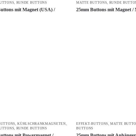
UTTONS
,
RUNDE BUTTONS
MATTE BUTTONS
,
RUNDE BUTTO
ttons mit Magnet (USA) /
25mm Buttons mit Magnet 
BUTTONS
,
KÜHLSCHRANKMAGNETEN
,
EFFEKT-BUTTONS
,
MATTE BUTT
UTTONS
,
RUNDE BUTTONS
BUTTONS
ttons mit Powermagnet /
25mm Buttons mit Anhänge