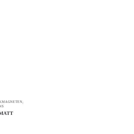
KMAGNETEN
,
NS
/ MATT