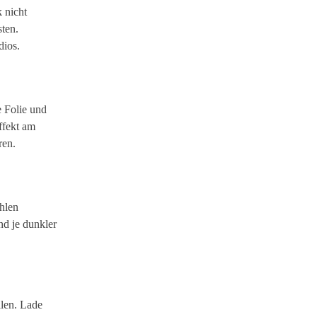
 nicht
sten.
dios.
e Folie und
ffekt am
ren.
ahlen
nd je dunkler
llen. Lade