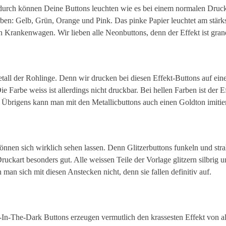
durch können Deine Buttons leuchten wie es bei einem normalen Druck
rben: Gelb, Grün, Orange und Pink. Das pinke Papier leuchtet am stärk
hen Krankenwagen. Wir lieben alle Neonbuttons, denn der Effekt ist gran
etall der Rohlinge. Denn wir drucken bei diesen Effekt-Buttons auf ein
 Farbe weiss ist allerdings nicht druckbar. Bei hellen Farben ist der E
. Übrigens kann man mit den Metallicbuttons auch einen Goldton imitie
önnen sich wirklich sehen lassen. Denn Glitzerbuttons funkeln und str
uckart besonders gut. Alle weissen Teile der Vorlage glitzern silbrig u
 man sich mit diesen Anstecken nicht, denn sie fallen definitiv auf.
-In-The-Dark Buttons erzeugen vermutlich den krassesten Effekt von a