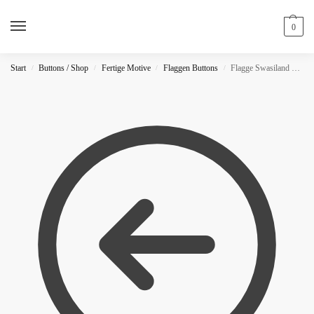
0
Start
Buttons / Shop
Fertige Motive
Flaggen Buttons
Flagge Swasiland Button
/
/
/
/