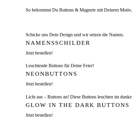
So bekommst Du Buttons & Magnete mit Deinem Motiv, 
Schicke uns Dein Design und wir setzen die Namen.
NAMENSSCHILDER
Jetzt bestellen!
Leuchtende Buttons für Deine Feier!
NEONBUTTONS
Jetzt bestellen!
Licht aus – Buttons an! Diese Buttons leuchten im dunke
GLOW IN THE DARK BUTTONS
Jetzt bestellen!