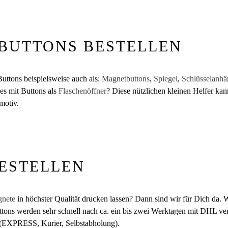
BUTTONS BESTELLEN
uttons beispielsweise auch als:
Magnetbuttons
,
Spiegel
,
Schlüsselanhä
s mit Buttons als
Flaschenöffner
? Diese nützlichen kleinen Helfer ka
motiv.
ESTELLEN
nete
in höchster Qualität drucken lassen? Dann sind wir für Dich da. W
ttons werden sehr schnell nach ca. ein bis zwei Werktagen mit DHL ve
 (EXPRESS, Kurier, Selbstabholung).