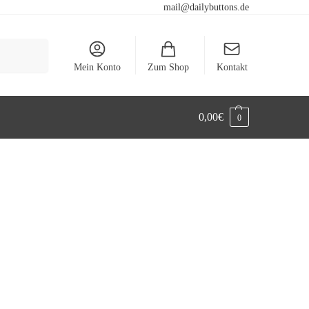
mail@dailybuttons.de
Suchen
Mein Konto
Zum Shop
Kontakt
0,00
€
0
S