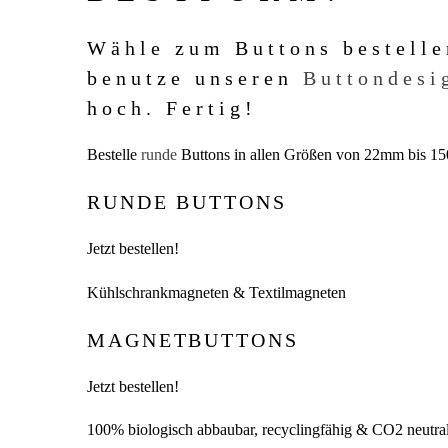
Wähle zum Buttons bestelle
benutze unseren
Buttondesi
hoch. Fertig!
Bestelle
runde
Buttons in allen Größen von 22mm bis 1
RUNDE BUTTONS
Jetzt bestellen!
Kühlschrankmagneten & Textilmagneten
MAGNETBUTTONS
Jetzt bestellen!
100% biologisch abbaubar, recyclingfähig & CO2 neutra