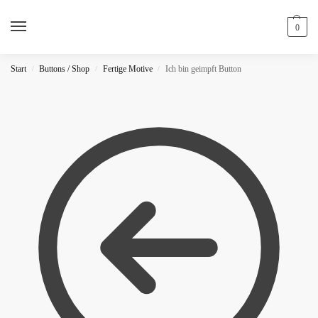
0
Start
Buttons / Shop
Fertige Motive
Ich bin geimpft Button
/
/
/