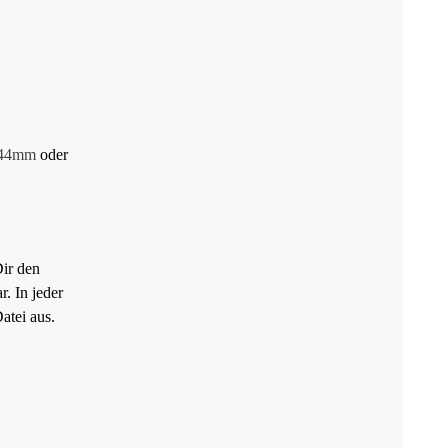
44mm
oder
Dir den
. In jeder
atei aus.