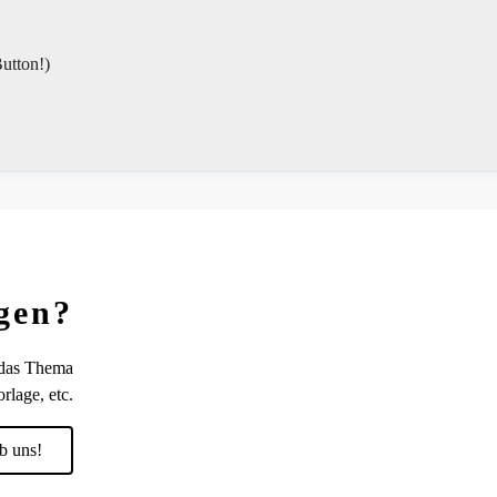
tton!)
gen?
 das Thema
rlage, etc.
b uns!