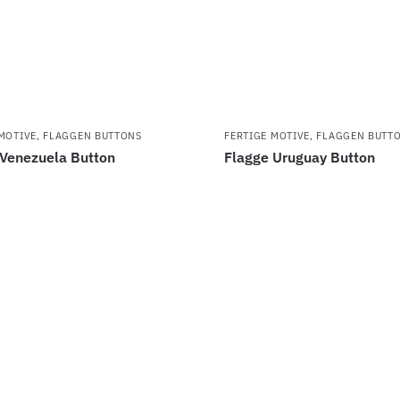
MOTIVE
,
FLAGGEN BUTTONS
FERTIGE MOTIVE
,
FLAGGEN BUTT
 Venezuela Button
Flagge Uruguay Button