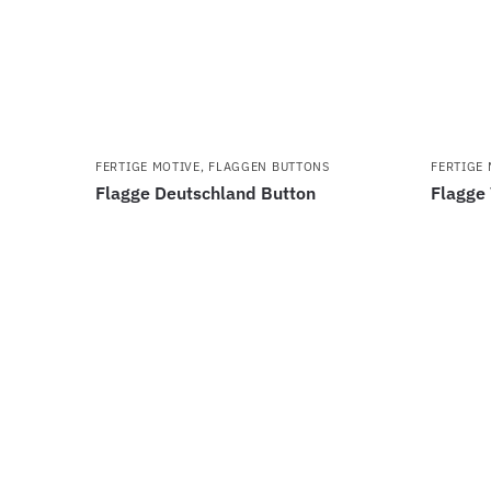
FERTIGE MOTIVE
,
FLAGGEN BUTTONS
FERTIGE 
Flagge Deutschland Button
Flagge