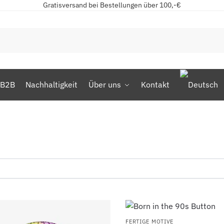
Gratisversand bei Bestellungen über 100,-€
B2B
Nachhaltigkeit
Über uns
Kontakt
FERTIGE MOTIVE