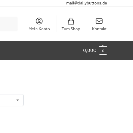
mail@dailybuttons.de
Suchen
Mein Konto
Zum Shop
Kontakt
0,00
€
0