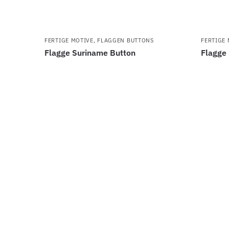
FERTIGE MOTIVE
,
FLAGGEN BUTTONS
FERTIGE 
Flagge Suriname Button
Flagge