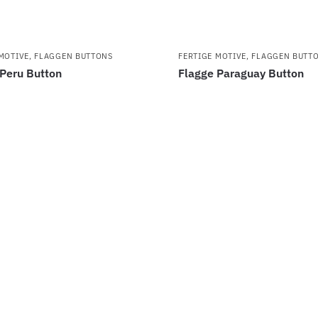
MOTIVE
,
FLAGGEN BUTTONS
FERTIGE MOTIVE
,
FLAGGEN BUTT
 Peru Button
Flagge Paraguay Button