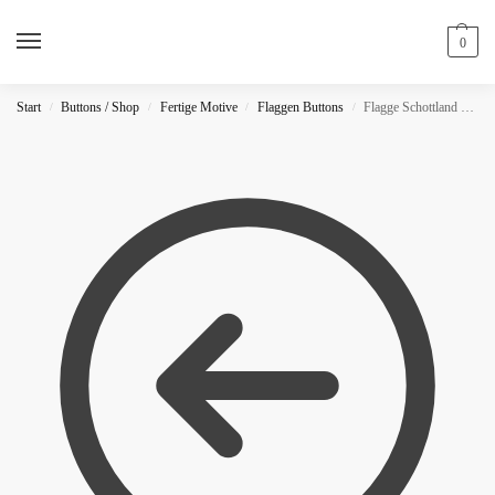
0
Start
Buttons / Shop
Fertige Motive
Flaggen Buttons
Flagge Schottland Button
/
/
/
/