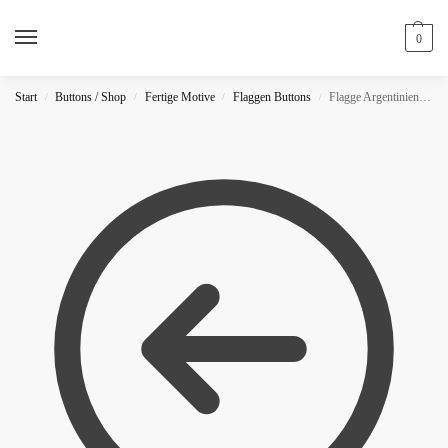
0
Start
Buttons / Shop
Fertige Motive
Flaggen Buttons
Flagge Argentinien Button
/
/
/
/