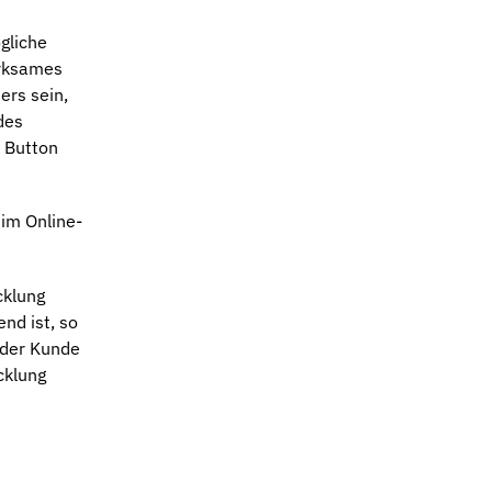
gliche
irksames
ers sein,
des
n Button
im Online-
cklung
nd ist, so
 der Kunde
cklung