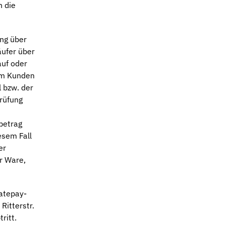
n die
ng über
äufer über
auf oder
dem Kunden
 bzw. der
rüfung
betrag
esem Fall
er
r Ware,
atepay-
Ritterstr.
ritt.