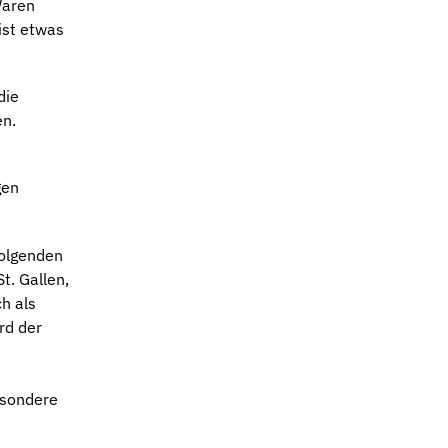
Waren
ist etwas
die
en.
gen
folgenden
t. Gallen,
h als
rd der
e
esondere