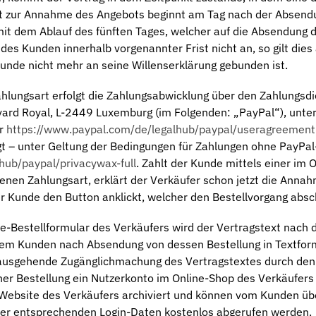
rist zur Annahme des Angebots beginnt am Tag nach der Absend
it dem Ablauf des fünften Tages, welcher auf die Absendung 
es Kunden innerhalb vorgenannter Frist nicht an, so gilt dies 
unde nicht mehr an seine Willenserklärung gebunden ist.
lungsart erfolgt die Zahlungsabwicklung über den Zahlungsdi
ulevard Royal, L-2449 Luxemburg (im Folgenden: „PayPal“), unte
er
https://www.paypal.com/de/legalhub/paypal/useragreement-
ügt – unter Geltung der Bedingungen für Zahlungen ohne PayPal
hub/paypal/privacywax-full
. Zahlt der Kunde mittels einer im O
nen Zahlungsart, erklärt der Verkäufer schon jetzt die Anna
 Kunde den Button anklickt, welcher den Bestellvorgang absch
e-Bestellformular des Verkäufers wird der Vertragstext nach
em Kunden nach Absendung von dessen Bestellung in Textform 
hinausgehende Zugänglichmachung des Vertragstextes durch den
iner Bestellung ein Nutzerkonto im Online-Shop des Verkäufers
r Website des Verkäufers archiviert und können vom Kunden ü
er entsprechenden Login-Daten kostenlos abgerufen werden.