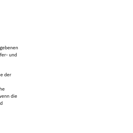
gegebenen
fer- und
ie der
che
wenn die
nd