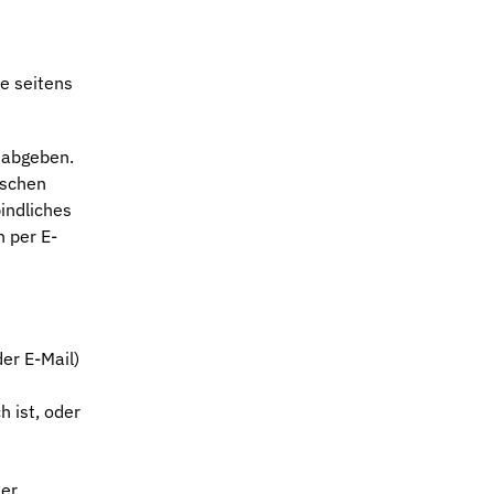
e seitens
 abgeben.
ischen
indliches
 per E-
er E-Mail)
 ist, oder
der