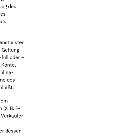
ung des
des
als
enstleister
r Geltung
full
oder –
-Konto,
nline-
hme des
ließt.
 dem
(z. B. E-
 Verkäufer
ber dessen