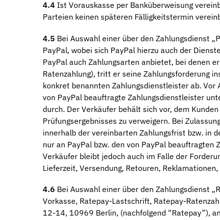
4.4
Ist Vorauskasse per Banküberweisung vereinbart
Parteien keinen späteren Fälligkeitstermin verein
4.5
Bei Auswahl einer über den Zahlungsdienst „P
PayPal, wobei sich PayPal hierzu auch der Dienste
PayPal auch Zahlungsarten anbietet, bei denen er
Ratenzahlung), tritt er seine Zahlungsforderung 
konkret benannten Zahlungsdienstleister ab. Vor
von PayPal beauftragte Zahlungsdienstleister un
durch. Der Verkäufer behält sich vor, dem Kunden
Prüfungsergebnisses zu verweigern. Bei Zulassu
innerhalb der vereinbarten Zahlungsfrist bzw. in d
nur an PayPal bzw. den von PayPal beauftragten Z
Verkäufer bleibt jedoch auch im Falle der Forderu
Lieferzeit, Versendung, Retouren, Reklamationen,
4.6
Bei Auswahl einer über den Zahlungsdienst „
Vorkasse, Ratepay-Lastschrift, Ratepay-Ratenzahl
12-14, 10969 Berlin, (nachfolgend “Ratepay”), an