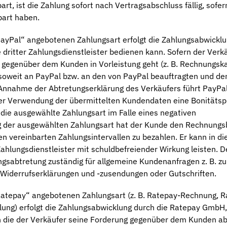
, ist die Zahlung sofort nach Vertragsabschluss fällig, sofer
bart haben.
ayPal“ angebotenen Zahlungsart erfolgt die Zahlungsabwicklu
 dritter Zahlungsdienstleister bedienen kann. Sofern der Verk
 gegenüber dem Kunden in Vorleistung geht (z. B. Rechnungsk
insoweit an PayPal bzw. an den von PayPal beauftragten und 
 Annahme der Abtretungserklärung des Verkäufers führt PayPal
ter Verwendung der übermittelten Kundendaten eine Bonitätsp
 die ausgewählte Zahlungsart im Falle eines negativen
ng der ausgewählten Zahlungsart hat der Kunde den Rechnungs
en vereinbarten Zahlungsintervallen zu bezahlen. Er kann in di
ahlungsdienstleister mit schuldbefreiender Wirkung leisten. D
ngsabtretung zuständig für allgemeine Kundenanfragen z. B. zu
 Widerrufserklärungen und -zusendungen oder Gutschriften.
Ratepay“ angebotenen Zahlungsart (z. B. Ratepay-Rechnung, R
ung) erfolgt die Zahlungsabwicklung durch die Ratepay GmbH, 
 die der Verkäufer seine Forderung gegenüber dem Kunden abt