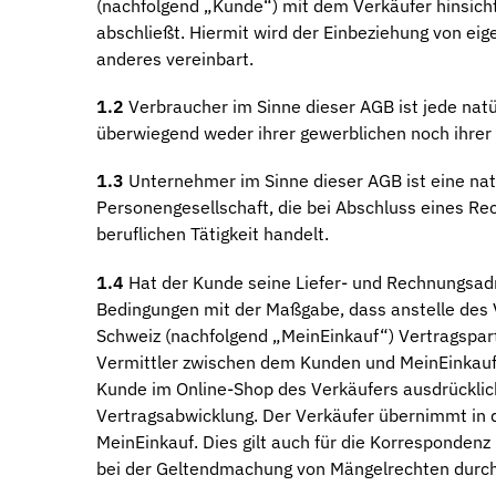
(nachfolgend „Kunde“) mit dem Verkäufer hinsich
abschließt. Hiermit wird der Einbeziehung von ei
anderes vereinbart.
1.2
Verbraucher im Sinne dieser AGB ist jede natü
überwiegend weder ihrer gewerblichen noch ihrer 
1.3
Unternehmer im Sinne dieser AGB ist eine natü
Personengesellschaft, die bei Abschluss eines Re
beruflichen Tätigkeit handelt.
1.4
Hat der Kunde seine Liefer- und Rechnungsadre
Bedingungen mit der Maßgabe, dass anstelle des V
Schweiz (nachfolgend „MeinEinkauf“) Vertragspartn
Vermittler zwischen dem Kunden und MeinEinkauf a
Kunde im Online-Shop des Verkäufers ausdrücklich 
Vertragsabwicklung. Der Verkäufer übernimmt in 
MeinEinkauf. Dies gilt auch für die Korresponde
bei der Geltendmachung von Mängelrechten durc