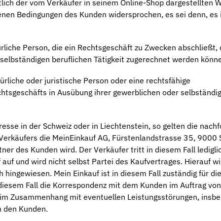
tlich der vom Verkäufer in seinem Online-Shop dargestellten 
genen Bedingungen des Kunden widersprochen, es sei denn, es 
rliche Person, die ein Rechtsgeschäft zu Zwecken abschließt, 
selbständigen beruflichen Tätigkeit zugerechnet werden könn
rliche oder juristische Person oder eine rechtsfähige
chtsgeschäfts in Ausübung ihrer gewerblichen oder selbständi
sse in der Schweiz oder in Liechtenstein, so gelten die nach
erkäufers die MeinEinkauf AG, Fürstenlandstrasse 35, 9000 S
er des Kunden wird. Der Verkäufer tritt in diesem Fall lediglic
uf und wird nicht selbst Partei des Kaufvertrages. Hierauf wi
hingewiesen. Mein Einkauf ist in diesem Fall zuständig für di
diesem Fall die Korrespondenz mit dem Kunden im Auftrag von
nz im Zusammenhang mit eventuellen Leistungsstörungen, insb
h den Kunden.