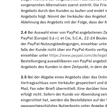
vorgenannten Alternativen zuerst eintritt. Die F
Angebots durch den Kunden zu laufen und endet m
Angebots folgt. Nimmt der Verkäufer das Angebot d
Ablehnung des Angebots mit der Folge, dass der K
2.4
Bei Auswahl einer von PayPal angebotenen Zah
PayPal (Europe) S.à r.l. et Cie, S.C.A., 22-24 Bo
der PayPal-Nutzungsbedingungen, einsehbar unt
falls der Kunde nicht über ein PayPal-Konto verf
einsehbar unter
https://www.paypal.com/de/legal
Bestellvorgang auswählbaren von PayPal angebote
Angebots des Kunden in dem Zeitpunkt, in dem der
2.5
Bei der Abgabe eines Angebots über das Onlin
Vertragsschluss vom Verkäufer gespeichert und d
Mail, Fax oder Brief) übermittelt. Eine darüber 
erfolgt nicht. Sofern der Kunde vor Absendung se
eingerichtet hat, werden die Bestelldaten auf de
passwortgeschütztes Nutzerkonto unter Angabe d