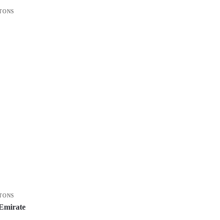
TONS
TONS
 Emirate