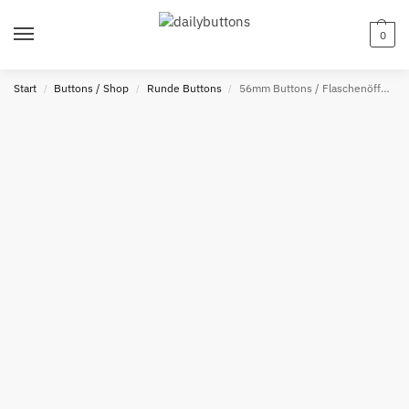
0
Start
Buttons / Shop
Runde Buttons
56mm Buttons / Flaschenöffner mit Schlüsselring / NEON
/
/
/