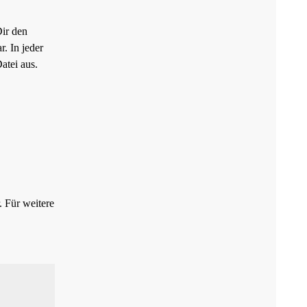
Dir den
. In jeder
atei aus.
. Für weitere