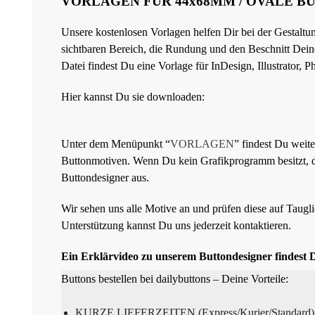
VORLAGEN FÜR 44x68MM / OVALE B
Unsere kostenlosen Vorlagen helfen Dir bei der Gestaltu
sichtbaren Bereich, die Rundung und den Beschnitt Deines
Datei findest Du eine Vorlage für InDesign, Illustrator,
Hier kannst Du sie downloaden:
Unter dem Menüpunkt “
VORLAGEN
” findest Du weit
Buttonmotiven. Wenn Du kein Grafikprogramm besitzt, d
Buttondesigner aus.
Wir sehen uns alle Motive an und prüfen diese auf Taugli
Unterstützung kannst Du uns jederzeit kontaktieren.
Ein Erklärvideo zu unserem Buttondesigner findest 
Buttons bestellen bei dailybuttons – Deine Vorteile:
KURZE LIEFERZEITEN (Express/Kurier/Standard)