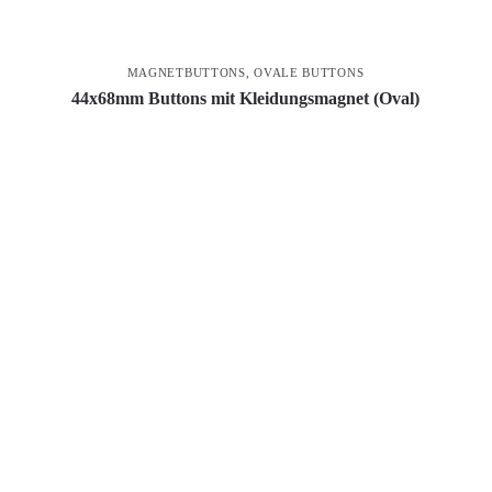
MAGNETBUTTONS
,
OVALE BUTTONS
44x68mm Buttons mit Kleidungsmagnet (Oval)