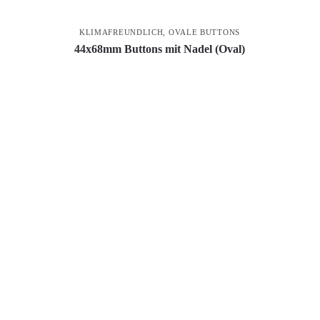
KLIMAFREUNDLICH
,
OVALE BUTTONS
44x68mm Buttons mit Nadel (Oval)