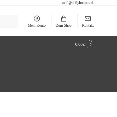
mail@dailybuttons.de
Suchen
Mein Konto
Zum Shop
Kontakt
0,00
€
0