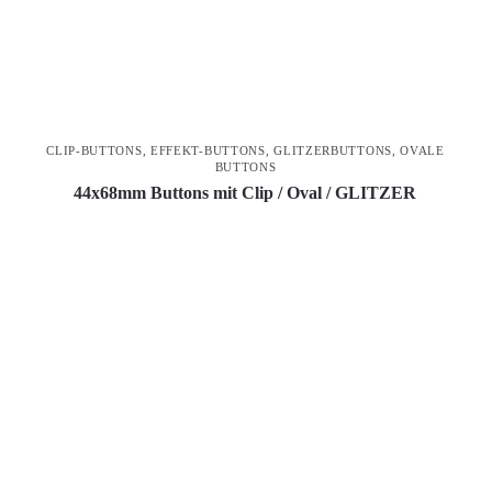
CLIP-BUTTONS
,
EFFEKT-BUTTONS
,
GLITZERBUTTONS
,
OVALE
BUTTONS
44x68mm Buttons mit Clip / Oval / GLITZER