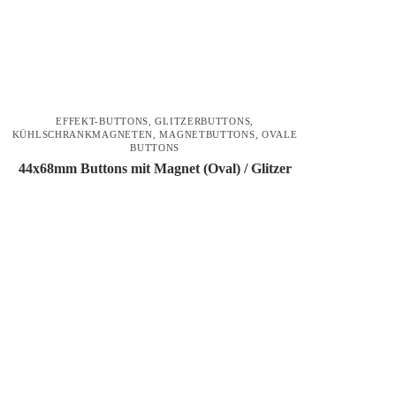
EFFEKT-BUTTONS
,
GLITZERBUTTONS
,
KÜHLSCHRANKMAGNETEN
,
MAGNETBUTTONS
,
OVALE
BUTTONS
44x68mm Buttons mit Magnet (Oval) / Glitzer