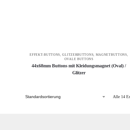
EFFEKT-BUTTONS
,
GLITZERBUTTONS
,
MAGNETBUTTONS
,
OVALE BUTTONS
44x68mm Buttons mit Kleidungsmagnet (Oval) /
Glitzer
Alle 14 E