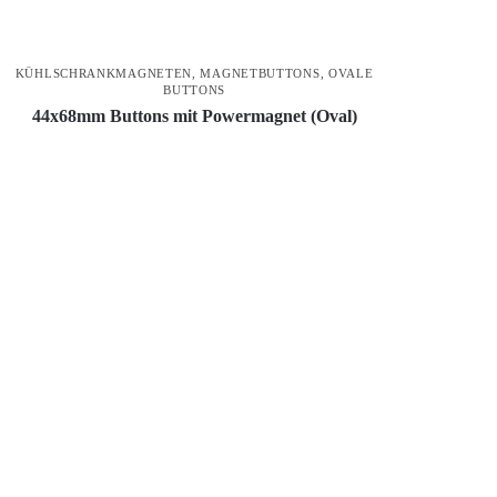
KÜHLSCHRANKMAGNETEN
,
MAGNETBUTTONS
,
OVALE
BUTTONS
44x68mm Buttons mit Powermagnet (Oval)