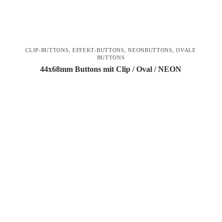
CLIP-BUTTONS
,
EFFEKT-BUTTONS
,
NEONBUTTONS
,
OVALE
BUTTONS
44x68mm Buttons mit Clip / Oval / NEON