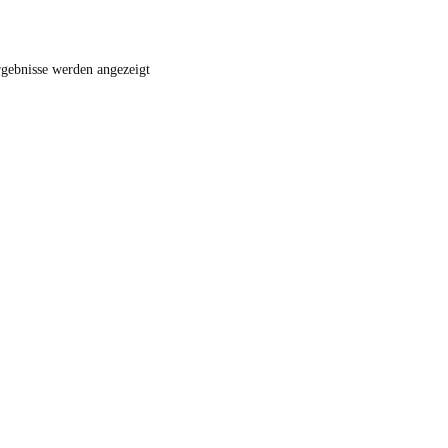
rgebnisse werden angezeigt