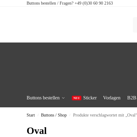
Buttons bestellen / Fragen? +49 (0)30 60 90 2163
Buttons bestellen
Sticker
Vorlagen
B2B
Start
Buttons / Shop
Produkte verschlagwortet mit „Oval
/
/
Oval