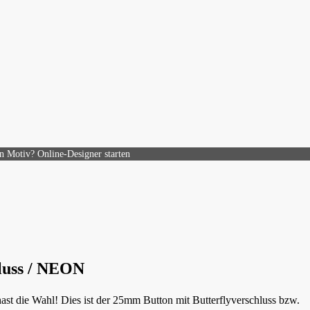
n Motiv? Online-Designer starten
luss / NEON
 die Wahl! Dies ist der 25mm Button mit Butterflyverschluss bzw.