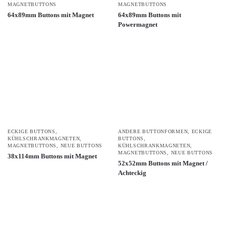
MAGNETBUTTONS
MAGNETBUTTONS
64x89mm Buttons mit Magnet
64x89mm Buttons mit
Powermagnet
ECKIGE BUTTONS
,
ANDERE BUTTONFORMEN
,
ECKIGE
KÜHLSCHRANKMAGNETEN
,
BUTTONS
,
MAGNETBUTTONS
,
NEUE BUTTONS
KÜHLSCHRANKMAGNETEN
,
MAGNETBUTTONS
,
NEUE BUTTONS
38x114mm Buttons mit Magnet
52x52mm Buttons mit Magnet /
Achteckig