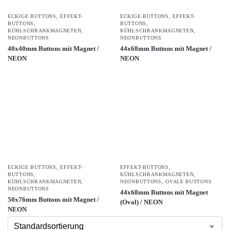
ECKIGE BUTTONS
,
EFFEKT-
ECKIGE BUTTONS
,
EFFEKT-
BUTTONS
,
BUTTONS
,
KÜHLSCHRANKMAGNETEN
,
KÜHLSCHRANKMAGNETEN
,
NEONBUTTONS
NEONBUTTONS
40x40mm Buttons mit Magnet /
44x68mm Buttons mit Magnet /
NEON
NEON
ECKIGE BUTTONS
,
EFFEKT-
EFFEKT-BUTTONS
,
BUTTONS
,
KÜHLSCHRANKMAGNETEN
,
KÜHLSCHRANKMAGNETEN
,
NEONBUTTONS
,
OVALE BUTTONS
NEONBUTTONS
44x68mm Buttons mit Magnet
50x76mm Buttons mit Magnet /
(Oval) / NEON
NEON