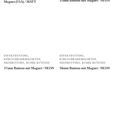
31mm Buttons mit Magnet / NEON
Magnet (USA) / MATT
EFFEKT-BUTTONS
,
EFFEKT-BUTTONS
,
KÜHLSCHRANKMAGNETEN
,
KÜHLSCHRANKMAGNETEN
,
NEONBUTTONS
,
RUNDE BUTTONS
NEONBUTTONS
,
RUNDE BUTTONS
37mm Buttons mit Magnet / NEON
56mm Buttons mit Magnet / NEON