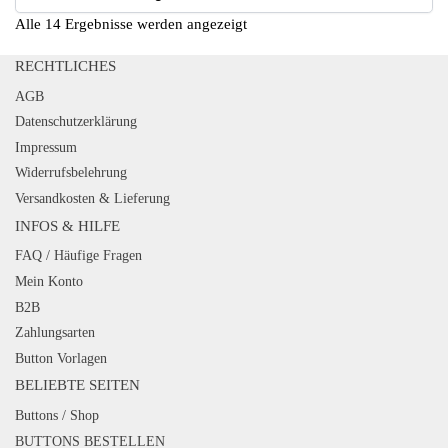
Alle 14 Ergebnisse werden angezeigt
RECHTLICHES
AGB
Datenschutzerklärung
Impressum
Widerrufsbelehrung
Versandkosten & Lieferung
INFOS & HILFE
FAQ / Häufige Fragen
Mein Konto
B2B
Zahlungsarten
Button Vorlagen
BELIEBTE SEITEN
Buttons / Shop
BUTTONS BESTELLEN