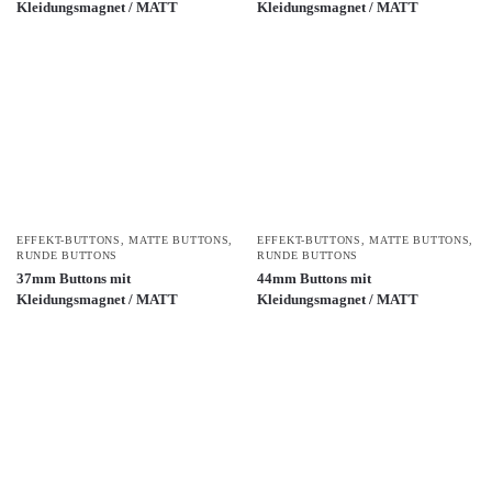
Kleidungsmagnet / MATT
Kleidungsmagnet / MATT
EFFEKT-BUTTONS
,
MATTE BUTTONS
,
EFFEKT-BUTTONS
,
MATTE BUTTONS
,
RUNDE BUTTONS
RUNDE BUTTONS
37mm Buttons mit
44mm Buttons mit
Kleidungsmagnet / MATT
Kleidungsmagnet / MATT