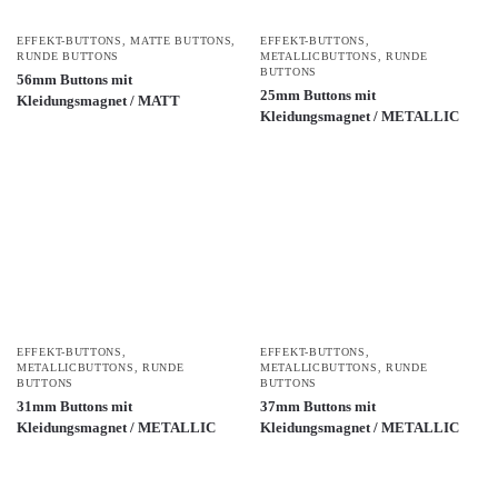
EFFEKT-BUTTONS
,
MATTE BUTTONS
,
EFFEKT-BUTTONS
,
RUNDE BUTTONS
METALLICBUTTONS
,
RUNDE
BUTTONS
56mm Buttons mit
25mm Buttons mit
Kleidungsmagnet / MATT
Kleidungsmagnet / METALLIC
EFFEKT-BUTTONS
,
EFFEKT-BUTTONS
,
METALLICBUTTONS
,
RUNDE
METALLICBUTTONS
,
RUNDE
BUTTONS
BUTTONS
31mm Buttons mit
37mm Buttons mit
Kleidungsmagnet / METALLIC
Kleidungsmagnet / METALLIC