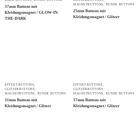
MAGNETBUTTONS
,
RUNDE BUTTONS
37mm Buttons mit
25mm Buttons mit
Kleidungsmagnet / GLOW-IN-
Kleidungsmagnet / Glitzer
THE-DARK
EFFEKT-BUTTONS
,
EFFEKT-BUTTONS
,
GLITZERBUTTONS
,
GLITZERBUTTONS
,
MAGNETBUTTONS
,
RUNDE BUTTONS
MAGNETBUTTONS
,
RUNDE BUTTONS
31mm Buttons mit
37mm Buttons mit
Kleidungsmagnet / Glitzer
Kleidungsmagnet / Glitzer