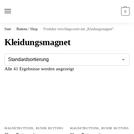
0
Start
Buttons / Shop
Produkte verschlagwortet mit „Kleidungsmagnet“
/
/
Kleidungsmagnet
Alle 41 Ergebnisse werden angezeigt
MAGNETBUTTONS
,
RUNDE BUTTONS
MAGNETBUTTONS
,
RUNDE BUTTONS