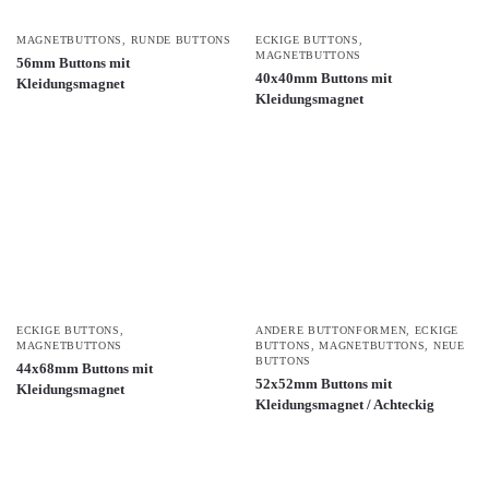
MAGNETBUTTONS
,
RUNDE BUTTONS
ECKIGE BUTTONS
,
MAGNETBUTTONS
56mm Buttons mit
40x40mm Buttons mit
Kleidungsmagnet
Kleidungsmagnet
ECKIGE BUTTONS
,
ANDERE BUTTONFORMEN
,
ECKIGE
MAGNETBUTTONS
BUTTONS
,
MAGNETBUTTONS
,
NEUE
BUTTONS
44x68mm Buttons mit
52x52mm Buttons mit
Kleidungsmagnet
Kleidungsmagnet / Achteckig