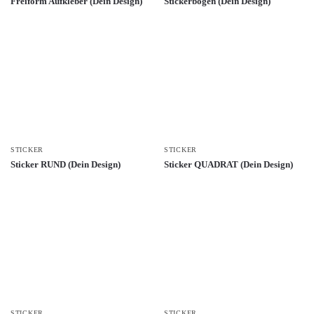
Freiform Aufkleber (Dein Design)
Stickerbogen (Dein Design)
STICKER
STICKER
Sticker RUND (Dein Design)
Sticker QUADRAT (Dein Design)
STICKER
STICKER