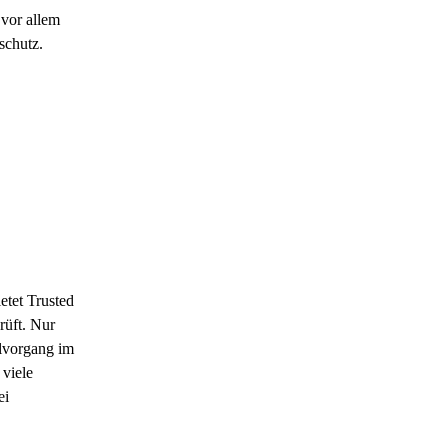
 vor allem
schutz.
etet Trusted
rüft. Nur
llvorgang im
 viele
ei