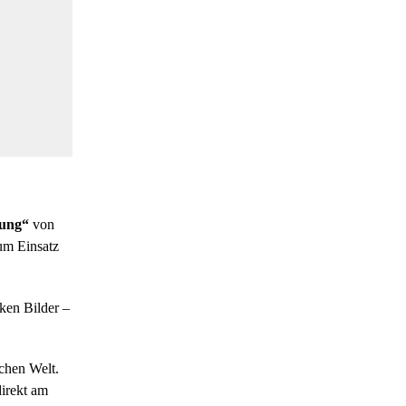
sung“
von
zum Einsatz
rken Bilder –
ichen Welt.
direkt am