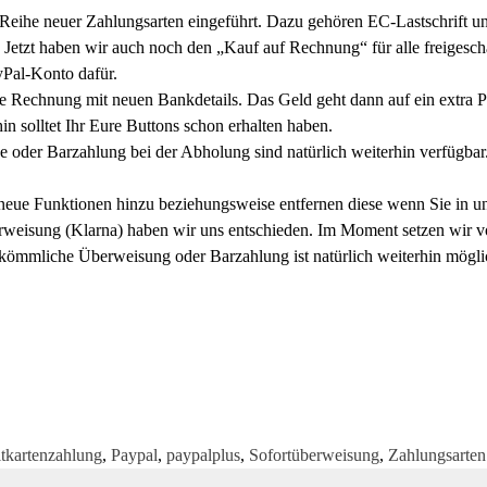
Reihe neuer Zahlungsarten eingeführt. Dazu gehören EC-Lastschrift un
Jetzt haben wir auch noch den „Kauf auf Rechnung“ für alle freigeschal
yPal-Konto dafür.
ne Rechnung mit neuen Bankdetails. Das Geld geht dann auf ein extra 
in solltet Ihr Eure Buttons schon erhalten haben.
 oder Barzahlung bei der Abholung sind natürlich weiterhin verfügbar
neue Funktionen hinzu beziehungsweise entfernen diese wenn Sie in u
eisung (Klarna) haben wir uns entschieden. Im Moment setzen wir vo
ömmliche Überweisung oder Barzahlung ist natürlich weiterhin mögli
tkartenzahlung
,
Paypal
,
paypalplus
,
Sofortüberweisung
,
Zahlungsarten