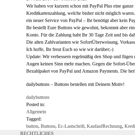
Wir haben vor kurzem schon mit PayPal Plus eine ganze 
Kreditkartenzahlung, welche bisher nicht möglich waren. 
ein neuer Service von PayPal – Ihr benötigt aber kein Pa
Ihr bestellt Eure Buttons wie gewohnt, bekommt aber ei
Konto. Für die Zahlung habt Ihr 30 Tage Zeit und bis dah
Die alten Zahlvarianten wie SofortÜberweisung, Vorkasse
Ich hoffe, Ihr freut Euch so wie wir darüber;-)
Update: Wir verbessern regelmäßig den Shop und fügen 
Augen keinen Sinn mehr machen. Gegen die Sofort-Überw
Bezahlpaket von PayPal und Amazon Payments. Die herk
dailybuttons – Buttons bestellen mit Deinem Motiv!
dailybuttons
Posted in:
Allgemein
Tagged:
button
,
Buttons
,
Ec-Lastschrift
,
KaufaufRechnung
,
Kredi
RECHTLICHES