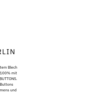
RLIN
ltem Blech
u 100% mit
IOBUTTONS.
 Buttons
ehmens und