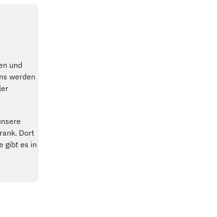
men und
ons werden
ler
 unsere
rank. Dort
gibt es in