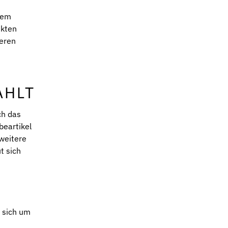
nem
ekten
teren
AHLT
ch das
beartikel
weitere
t sich
s sich um