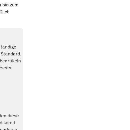
s hin zum
ßlich
ständige
 Standard.
beartikeln
rseits
den diese
d somit
t dadurch