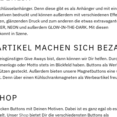
chlüsselanhänger. Denn diese gibt es als Anhänger und mit ei
 Motiven bedruckt und können außerdem mit verschiedenen Eff
hen, glänzenden Druck und zum anderen die etwas extravagan
TZER, NEON und außerdem GLOW-IN-THE-DARK. Mit diesen
onnt in Szene.
RTIKEL MACHEN SICH BEZ
isgünstigen Give Aways bist, dann können wir Dir helfen. Dur
enlogo oder Motto stets im Blickfeld haben. Buttons als Wer
ützen gesteckt. Außerdem bieten unsere Magnetbuttons eine 
 Denn über einen Kühlschrankmagneten als Werbeartikel freu
SHOP
cken Buttons mit Deinen Motiven. Dabei ist es ganz egal ob e
elt. Unser
Shop
bietet Dir die verschiedensten Buttons als