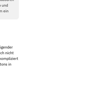
b und
um ein
eigender
ch nicht
kompliziert
tons in