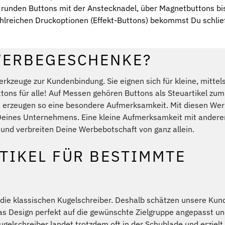
runden Buttons mit der Anstecknadel, über Magnetbuttons bi
ahlreichen Druckoptionen (Effekt-Buttons) bekommst Du schlie
WERBEGESCHENKE?
rkzeuge zur Kundenbindung. Sie eignen sich für kleine, mittel
ons für alle! Auf Messen gehören Buttons als Steuartikel zum
nd erzeugen so eine besondere Aufmerksamkeit. Mit diesen Wer
Deines Unternehmens. Eine kleine Aufmerksamkeit mit andere
 und verbreiten Deine Werbebotschaft von ganz allein.
TIKEL FÜR BESTIMMTE
 die klassischen Kugelschreiber. Deshalb schätzen unsere Kun
s Design perfekt auf die gewünschte Zielgruppe angepasst un
Kugelschreiber landet trotzdem oft in der Schublade und erziel