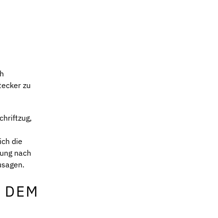
ch
tecker zu
hriftzug,
ich die
dung nach
usagen.
 DEM