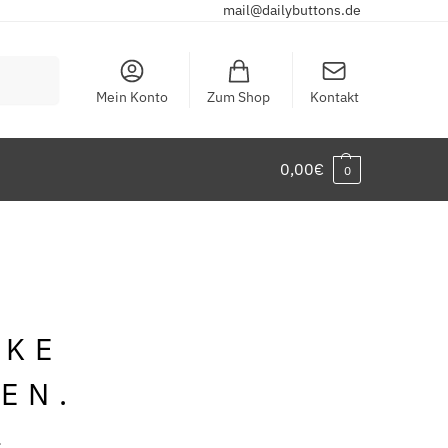
mail@dailybuttons.de
Suchen
Mein Konto
Zum Shop
Kontakt
0,00
€
0
NKE
EN.