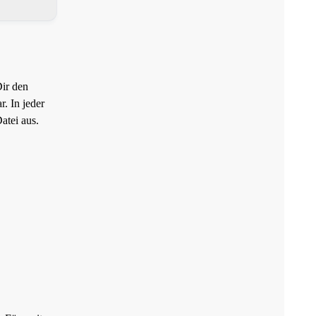
Dir den
. In jeder
atei aus.