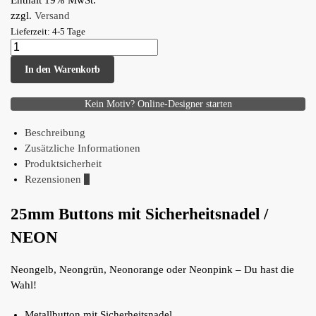
Enthält 19% MwSt.
zzgl.
Versand
Lieferzeit: 4-5 Tage
In den Warenkorb
Kein Motiv? Online-Designer starten
Beschreibung
Zusätzliche Informationen
Produktsicherheit
Rezensionen
0
25mm Buttons mit Sicherheitsnadel /
NEON
Neongelb, Neongrün, Neonorange oder Neonpink – Du hast die
Wahl!
Metallbutton mit Sicherheitsnadel