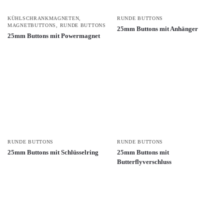
KÜHLSCHRANKMAGNETEN
,
RUNDE BUTTONS
MAGNETBUTTONS
,
RUNDE BUTTONS
25mm Buttons mit Anhänger
25mm Buttons mit Powermagnet
RUNDE BUTTONS
RUNDE BUTTONS
25mm Buttons mit Schlüsselring
25mm Buttons mit
Butterflyverschluss