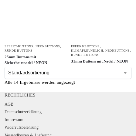
EFFEKT-BUTTONS
,
NEONBUTTONS
,
EFFEKT-BUTTONS
,
RUNDE BUTTONS
KLIMAFREUNDLICH
,
NEONBUTTONS
,
RUNDE BUTTONS
25mm Buttons mit
31mm Buttons mit Nadel / NEON
Sicherheitsnadel / NEON
Alle 14 Ergebnisse werden angezeigt
RECHTLICHES
AGB
Datenschutzerklärung
Impressum
Widerrufsbelehrung
Versandkosten & Lieferung