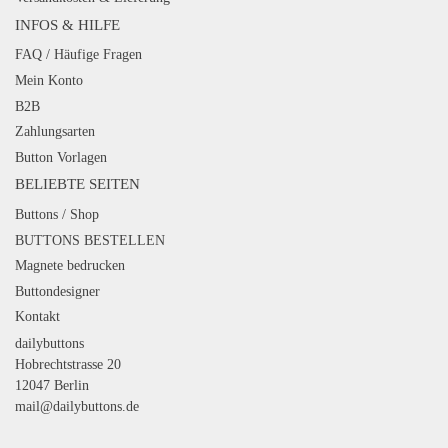
INFOS & HILFE
FAQ / Häufige Fragen
Mein Konto
B2B
Zahlungsarten
Button Vorlagen
BELIEBTE SEITEN
Buttons / Shop
BUTTONS BESTELLEN
Magnete bedrucken
Buttondesigner
Kontakt
dailybuttons
Hobrechtstrasse 20
12047 Berlin
mail@dailybuttons.de