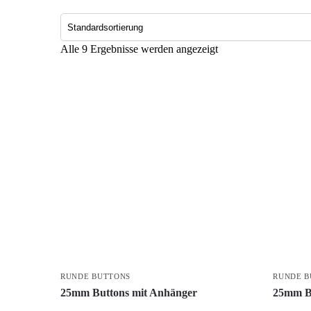
Alle 9 Ergebnisse werden angezeigt
RUNDE BUTTONS
RUNDE B
25mm Buttons mit Anhänger
25mm Bu