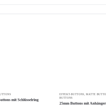
UTTONS
EFFEKT-BUTTONS
,
MATTE BUTT
BUTTONS
ttons mit Schlüsselring
25mm Buttons mit Anhänge