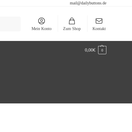
mail@dailybuttons.de
Suchen
Mein Konto
Zum Shop
Kontakt
0,00
€
0