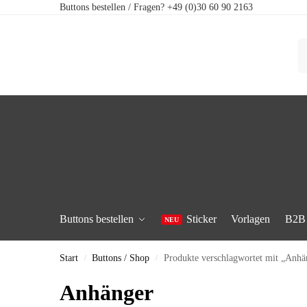
Buttons bestellen / Fragen? +49 (0)30 60 90 2163
Buttons bestellen
Sticker
Vorlagen
B2B
Start
Buttons / Shop
Produkte verschlagwortet mit „Anhä
/
/
Anhänger