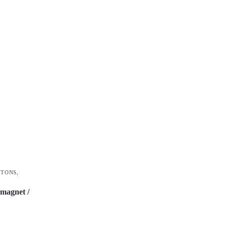
TTONS
,
magnet /