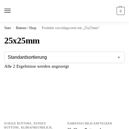
0
Start
Buttons / Shop
Produkte verschlagwortet mit „25x25mm“
/
/
25x25mm
Alle 2 Ergebnisse werden angezeigt
ECKIGE BUTTONS
,
EFFEKT-
NAMENSSCHILD-ANSTECKER
BUTTONS
,
KLIMAFREUNDLICH
,