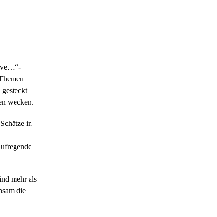
love…“-
n Themen
 gesteckt
gen wecken.
 Schätze in
aufregende
ind mehr als
insam die