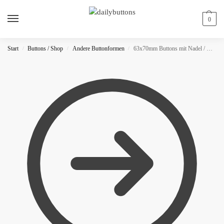
0
Start
Buttons / Shop
Andere Buttonformen
63x70mm Buttons mit Nadel / Dreieckig
/
/
/