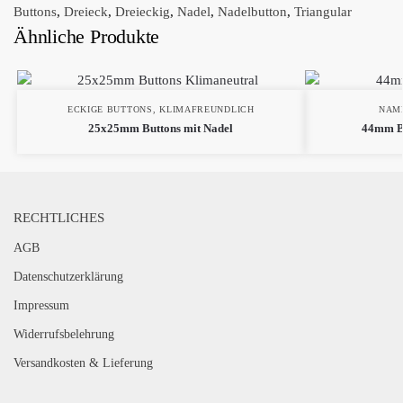
Buttons
,
Dreieck
,
Dreieckig
,
Nadel
,
Nadelbutton
,
Triangular
Ähnliche Produkte
ECKIGE BUTTONS
,
KLIMAFREUNDLICH
NAM
25x25mm Buttons mit Nadel
44mm Bu
RECHTLICHES
AGB
Datenschutzerklärung
Impressum
Widerrufsbelehrung
Versandkosten & Lieferung