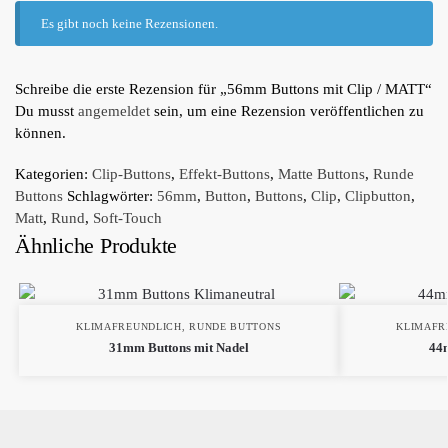
Es gibt noch keine Rezensionen.
Schreibe die erste Rezension für „56mm Buttons mit Clip / MATT“
Du musst
angemeldet
sein, um eine Rezension veröffentlichen zu
können.
Kategorien:
Clip-Buttons
,
Effekt-Buttons
,
Matte Buttons
,
Runde
Buttons
Schlagwörter:
56mm
,
Button
,
Buttons
,
Clip
,
Clipbutton
,
Matt
,
Rund
,
Soft-Touch
Ähnliche Produkte
KLIMAFREUNDLICH
,
RUNDE BUTTONS
KLIMAFR
31mm Buttons mit Nadel
44m