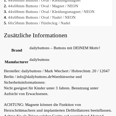
1.
44x68mm Buttons / Oval / Kleidungsmagnet
2.
44x68mm Buttons / Oval / Magnet / NEON
3.
44x68mm Buttons / Oval / Kleidungsmagnet / NEON
4.
44x68mm Buttons / Oval / Nadel / NEON
5.
60x58mm Buttons / Fünfeckig / Nadel
Zusätzliche Informationen
dailybuttons – Buttons mit DEINEM Motiv!
Brand
dailybuttons
Manufacturer
Hersteller:
dailybuttons / Mark Wiechert / Hobrechtstr. 20 / 12047
Berlin / info@dailybuttons.de
Warnhinweise und
Sicherheitsinformationen:
Nicht geeignet für Kinder unter 3 Jahren. Benutzung unter
Aufsicht von Erwachsenen.
ACHTUNG: Magnete können die Funktion von
Herzschrittmachern und implantierten Defibrillatoren beeinflussen.
Achten Sie als Träger solcher Geräte auf ausreichend Abstand.