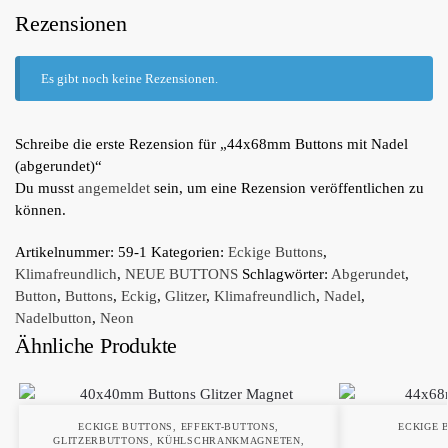
Rezensionen
Es gibt noch keine Rezensionen.
Schreibe die erste Rezension für „44x68mm Buttons mit Nadel
(abgerundet)“
Du musst
angemeldet
sein, um eine Rezension veröffentlichen zu
können.
Artikelnummer:
59-1
Kategorien:
Eckige Buttons
,
Klimafreundlich
,
NEUE BUTTONS
Schlagwörter:
Abgerundet
,
Button
,
Buttons
,
Eckig
,
Glitzer
,
Klimafreundlich
,
Nadel
,
Nadelbutton
,
Neon
Ähnliche Produkte
ECKIGE BUTTONS
,
EFFEKT-BUTTONS
,
ECKIGE 
GLITZERBUTTONS
,
KÜHLSCHRANKMAGNETEN
,