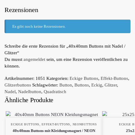
Rezensionen
Es gibt noch keine Rezensionen.
Schreibe die erste Rezension für „40x40mm Buttons mit Nadel /
Glitzer“
Du musst
angemeldet
sein, um eine Rezension veröffentlichen zu
können.
Artikelnummer:
1051
Kategorien:
Eckige Buttons
,
Effekt-Buttons
,
Glitzerbuttons
Schlagwörter:
Button
,
Buttons
,
Eckig
,
Glitzer
,
Nadel
,
Nadelbutton
,
Quadratisch
Ähnliche Produkte
ECKIGE BUTTONS
,
EFFEKT-BUTTONS
,
NEONBUTTONS
ECKIGE 
40x40mm Buttons mit Kleidungsmagnet / NEON
25x2