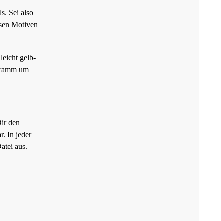
s. Sei also
ssen Motiven
eicht gelb-
ogramm um
Dir den
. In jeder
atei aus.