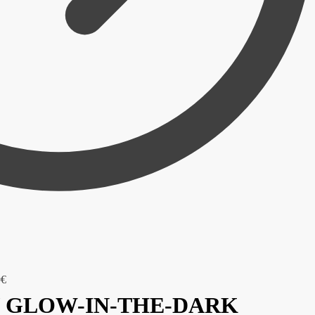
0
€
l / GLOW-IN-THE-DARK