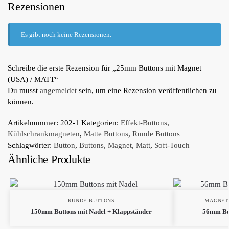
Rezensionen
Es gibt noch keine Rezensionen.
Schreibe die erste Rezension für „25mm Buttons mit Magnet
(USA) / MATT“
Du musst
angemeldet
sein, um eine Rezension veröffentlichen zu
können.
Artikelnummer:
202-1
Kategorien:
Effekt-Buttons
,
Kühlschrankmagneten
,
Matte Buttons
,
Runde Buttons
Schlagwörter:
Button
,
Buttons
,
Magnet
,
Matt
,
Soft-Touch
Ähnliche Produkte
RUNDE BUTTONS
MAGNET
150mm Buttons mit Nadel + Klappständer
56mm But